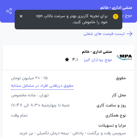
منشی اداری - خانم
موج پردازان البرز
برای تجربه کاربری بهتر و سرعت بالاتر، vpn
خود را خاموش کنید.
لیست فرصت های شغلی
منشی اداری - خانم
موج پردازان البرز
4.1
حقوق
15 - 20 میلیون تومان
حقوق دریافتی افراد در مشاغل مشابه
محل کار
تهران
، جاده مخصوص
روز و ساعت کاری
شنبه تا چهارشنبه 8:30 الی 17:48
نوع همکاری
تمام وقت
مزایا و تسهیلات
سرویس رفت و برگشت -
پاداش -
بیمه درمان تکمیلی -
بن خرید