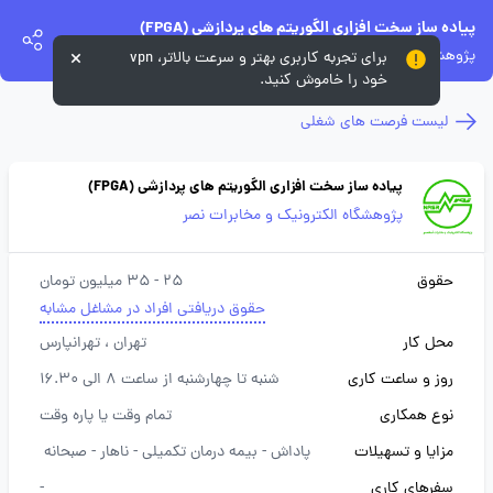
پیاده ساز سخت افزاری الگوریتم های پردازشی (FPGA)
پژوهشگاه الکترونیک و مخابرات نصر
برای تجربه کاربری بهتر و سرعت بالاتر، vpn
خود را خاموش کنید.
لیست فرصت های شغلی
پیاده ساز سخت افزاری الگوریتم های پردازشی (FPGA)
پژوهشگاه الکترونیک و مخابرات نصر
حقوق
25 - 35 میلیون تومان
حقوق دریافتی افراد در مشاغل مشابه
محل کار
تهران
، تهرانپارس
روز و ساعت کاری
شنبه تا چهارشنبه از ساعت 8 الی 16.30
نوع همکاری
تمام وقت یا پاره وقت
مزایا و تسهیلات
پاداش -
بیمه درمان تکمیلی -
ناهار -
صبحانه
سفرهای کاری
-