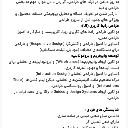
به روز ماندن در ترند های طراحی، گزارش دادن موارد مهم به بخش
طراحی و تیم
درگیر شدن در تعریف مساله و تحلیل پیچیدگی مسئله، محصول و
ویژگی های جدید قبل از شروع طراحی
طراحی رابط کاربری (UI):
توانایی طراحی رابط‌ های کاربری زیبا، کاربرپسند و سازگار با اصول
طراحی مدرن.
آشنایی با اصول طراحی واکنش‌گرا (Responsive Design) و طراحی
برای دستگاه‌های مختلف (موبایل، تبلت، دسکتاپ)
توسعه وایرفریم و پروتوتایپ:
توانایی ایجاد وایرفریم‌ها (Wireframes) و پروتوتایپ‌های تعاملی برای
تست ایده‌ها و بهبود تجربه کاربری.
آشنایی با اصول طراحی تعاملی (Interaction Design) :
درک مفاهیم مانند انیمیشن‌های تعاملی، میکرواینتراکشن‌ها (Micro
interactions)، و اصول روانشناسی طراحی.
توانایی ایجاد Design Systems و Style Guides برای حفظ ثبات در
طراحی.
شایستگی های فردی:
داشتن مدل ذهنی مبتنی بر ساده سازی
دارای ‌‌ذهن تحلیل گر