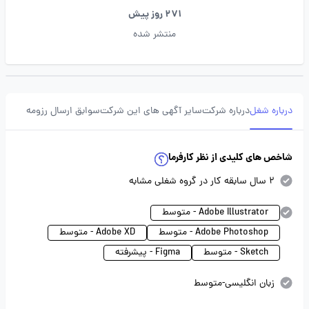
271 روز پیش
منتشر شده
درباره شغل
درباره شرکت
سایر آگهی های این شرکت
سوابق ارسال رزومه
شاخص های کلیدی از نظر کارفرما
2 سال سابقه کار در گروه شغلی مشابه
Adobe Illustrator - متوسط
Adobe Photoshop - متوسط
Adobe XD - متوسط
Sketch - متوسط
Figma - پیشرفته
زبان انگلیسی-متوسط