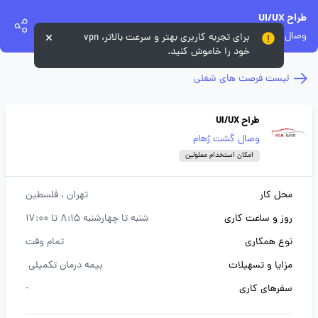
طراح UI/UX
وصال گشت رُهام
برای تجربه کاربری بهتر و سرعت بالاتر، vpn
خود را خاموش کنید.
لیست فرصت های شغلی
طراح UI/UX
وصال گشت رُهام
امکان استخدام معلولین
محل کار
تهران
، فلسطین
روز و ساعت کاری
شنبه تا چهارشنبه 8:15 تا 17:00
نوع همکاری
تمام وقت
مزایا و تسهیلات
بیمه درمان تکمیلی
سفرهای کاری
-