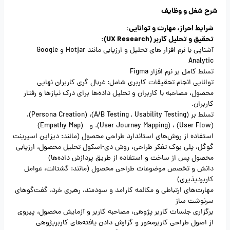
شرح شغل و وظایف
شرایط احراز، مهارت و توانایی:
تحقیق و تحلیل کاربر (UX Research):
آشنایی با نرم افزار های تحلیل و ارزیابی مانند Hotjar و Google
Analytic
تسلط کامل بر نرم افزار Figma
توانایی انجام تحقیقات کاربری شامل: غربال گری کاربران نهایی
محصول، مصاحبه با کاربران و تحلیل داده‌ها برای درک نیازها و رفتار
کاربران.
تسلط بر (A/B Testing , Usability Testing)، (Persona Creation)،
(User Flow) ، (User Journey Mapping). و (Empathy Map)
استفاده از روش‌های استاندارد طراحی محصول (مانند: دیزاین اسپرینت
گوگل، پلی بوک تفکر طراحی، روش دی-اسکول تحلیل محصول، ارزیابی
محصول پس از ساخت و استفاده از طریق پردازش داده‌ها)
دانش و تخصص موضوعات طراحی محصول (مانند: گشتالت، عوامل
کاربردپذیری)
مهارت‌های ارتباطی و مکالمه‌ کارامد و سودمند، رهبری خرد، گفت‌گوهای
سرنوشت ساز
برگزاری جلسات کاربر پژوهی، مصاحبه کاربر و آزمایش محصول، پیروی
از اصول طراحی کاربر‌محور و گزارش دادن یافته‌های کاربرپژوهی