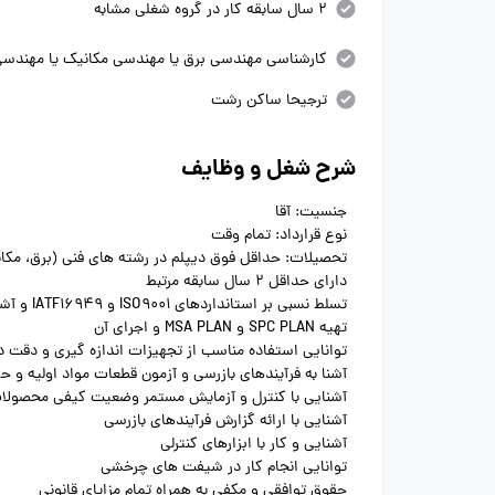
2 سال سابقه کار در گروه شغلی مشابه
کارشناسی مهندسی برق یا مهندسی مکانیک یا مهندسی
ترجیحا ساکن رشت
شرح شغل و وظایف
جنسیت: آقا
نوع قرارداد: تمام وقت
تحصیلات: حداقل فوق دیپلم در رشته های فنی (برق، مکان
دارای حداقل 2 سال سابقه مرتبط
تسلط نسبی بر استانداردهای ISO9001 و IATF16949 و آشنایی با الزامات ساپکو و سازه گستر
تهیه SPC PLAN و MSA PLAN و اجرای آن
توانایی استفاده مناسب از تجهیزات اندازه گیری و دقت در 
آشنا به فرآیندهای بازرسی و آزمون قطعات مواد اولیه و 
آشنایی با کنترل و آزمایش مستمر وضعیت کیفی محصولا
آشنایی با ارائه گزارش فرآیندهای بازرسی
آشنایی و کار با ابزارهای کنترلی
توانایی انجام کار در شیفت های چرخشی
حقوق توافقی و مکفی به همراه تمام مزایای قانونی