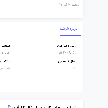
ساعت 7 الی 19
-
درباره شرکت
اندازه سازمان
صنعت
51 تا 200 نفر
خودرو و
سال تاسیس
مالکیت
1379
خصوصی