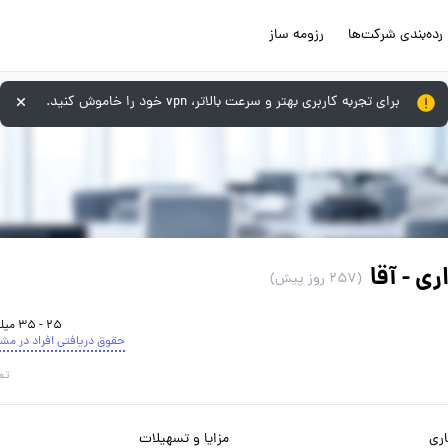
رده‌بندی شرکت‌ها
رزومه ساز
برای تجربه کاربری بهتر و سرعت بالاتر، vpn خود را خاموش کنید.
ی - آقا
(257 روز پیش)
25 - 35 میلیون تومان
حقوق دریافتی افراد در مش
تم
ری
مزایا و تسهیلات