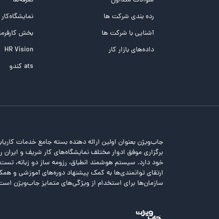
سوالات متداول
تعرفه‌ها
تست تیپ سنجی شغلی Holland
رده بندی شرکت ها
نمایشگاه‌کار
تست NEO
آشنایی با شرکت ها
بخش کارفرما
تست هوش های چندگانه
داده‌های بازار کار
HR Vision
تست هوش هیجانی Bar-On
ats کندو
جاب‌ویژن بعنوان اولین ارائه دهنده بسته جامع خدمات کاریاب
برگزاری موفق ادوار مختلف نمایشگاه‌های کار شریف و ایران را 
خود دارد. سیستم هوشمند انطباق، رزومه ساز دو زبانه، تس
ارتقای توانمندی‌ها به کمک پیشنهاد دوره‌های آموزشی و همکا
سازمان‌ها برای استخدام از ویژگی‌های متمایز جاب‌ویژن است