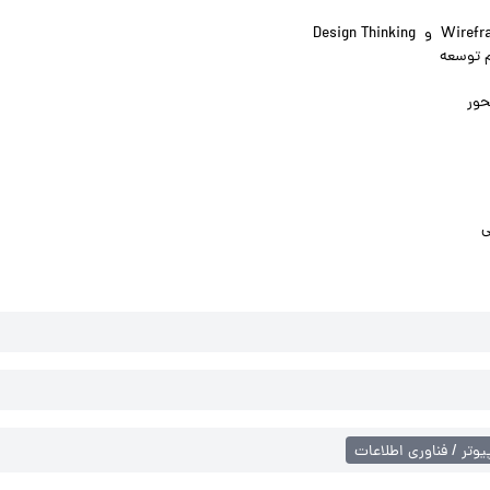
Wirefr
و
Design Thinking
م توسعه
حور
ی
یوتر / فناوری اطلاعات