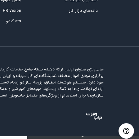
آشنایی با شرکت ها
بخش کارفرما
تست هوش های چندگانه
داده‌های بازار کار
HR Vision
تست هوش هیجانی Bar-On
ats کندو
جاب‌ویژن بعنوان اولین ارائه دهنده بسته جامع خدمات کاریاب
برگزاری موفق ادوار مختلف نمایشگاه‌های کار شریف و ایران را 
خود دارد. سیستم هوشمند انطباق، رزومه ساز دو زبانه، تس
ارتقای توانمندی‌ها به کمک پیشنهاد دوره‌های آموزشی و همکا
سازمان‌ها برای استخدام از ویژگی‌های متمایز جاب‌ویژن است
خطا
متاسفانه خطایی رخ داده است!