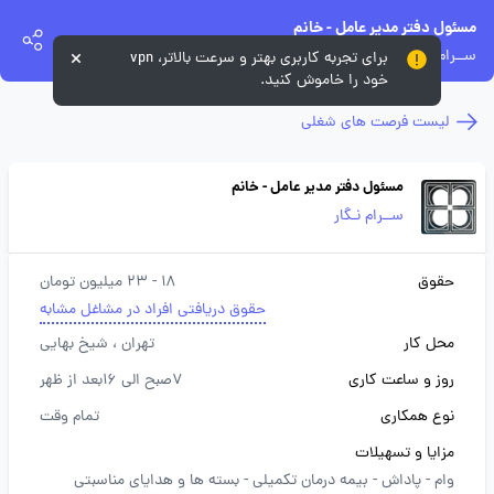
مسئول دفتر مدیر عامل - خانم
ســرام نـگار
برای تجربه کاربری بهتر و سرعت بالاتر، vpn
خود را خاموش کنید.
لیست فرصت های شغلی
مسئول دفتر مدیر عامل - خانم
ســرام نـگار
حقوق
18 - 23 میلیون تومان
حقوق دریافتی افراد در مشاغل مشابه
محل کار
تهران
، شیخ بهایی
روز و ساعت کاری
7صبح الی 16بعد از ظهر
نوع همکاری
تمام وقت
مزایا و تسهیلات
وام -
پاداش -
بیمه درمان تکمیلی -
بسته ها و هدایای مناسبتی