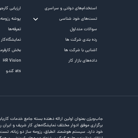
استخدام‌های دولتی و سراسری
ارزیابی کارجو
تست‌های خود شناسی
پوشه‌‌ رزومه‌
تست MBTI
سوالات متداول
تعرفه‌ها
تست تیپ سنجی شغلی Holland
رده بندی شرکت ها
نمایشگاه‌کار
تست NEO
آشنایی با شرکت ها
بخش کارفرما
تست هوش های چندگانه
داده‌های بازار کار
HR Vision
تست هوش هیجانی Bar-On
ats کندو
جاب‌ویژن بعنوان اولین ارائه دهنده بسته جامع خدمات کاریاب
برگزاری موفق ادوار مختلف نمایشگاه‌های کار شریف و ایران را 
خود دارد. سیستم هوشمند انطباق، رزومه ساز دو زبانه، تس