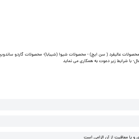
ولات عالیفرد ( سن ایچ) - محصولات شیوا (شیبابا)- محصولات گاردو ساندوی
ل- با شرایط زیر دعوت به همکاری می نماید
و یا معافیت از آن الزامی است