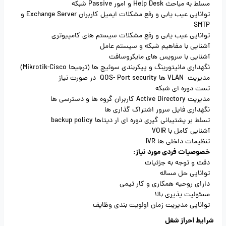
مسلط به مباحث Help Desk و امور Passive شبکه
توانایی عیب یابی و رفع مشکلات ایمیل کاربران Exchange Server و
SMTP
توانایی عیب یابی و رفع مشکلات سیستم های کامپیوتری
آشنایی با مفاهیم شبکه و سیستم عامل
آشنایی با سرویس های مایکروسافت
نگهداری مانیتورینگ و پیکربندی سوئیچ ها (ترجیحا Mikrotik-Cisco)
مدیریت VLAN ها QOS- Port security در صورت نیاز
تست دوره ای شبکه
مدیریت Active Directory کاربران گروه ها و دسترسی ها
نگهداری فایل سرور اشتراک گذاری ها
تسلط بر پشتیبانی گیری دوره ای ار دیتاها backup policy
آشنایی کامل با VOIR
تنظیمات داخلی ها IVR
خصوصیات فردی مورد نیاز:
دقت و توجه به جزئیات
توانایی حل مساله
دارای روحیه همکاری و کار تیمی
مسئولیت پذیری بالا
توانایی مدیریت زمان اولویت بندی وظایف
شرایط احراز شغل