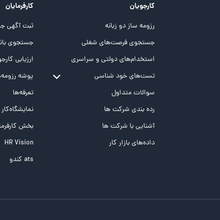
کارجویان
کارفرمایان
رزومه ساز دو زبانه
ثبت آگهی جد
جستجوی فرصت‌های شغلی
جستجوی بانک
استخدام‌های دولتی و سراسری
ارزیابی کارجو
تست‌های خود شناسی
پوشه‌‌ رزومه‌
تست MBTI
سوالات متداول
تعرفه‌ها
تست تیپ سنجی شغلی Holland
رده بندی شرکت ها
نمایشگاه‌کار
تست NEO
آشنایی با شرکت ها
بخش کارفرما
تست هوش های چندگانه
داده‌های بازار کار
HR Vision
تست هوش هیجانی Bar-On
ats کندو