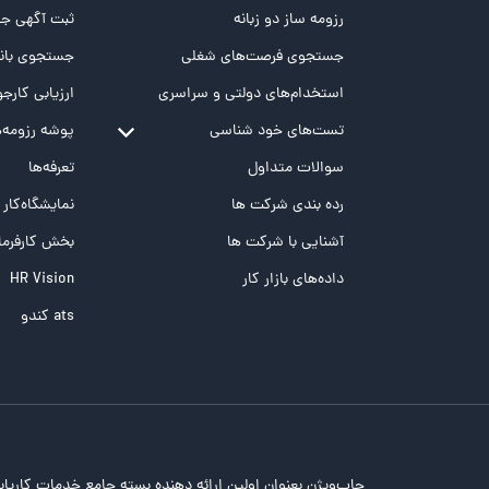
رزومه ساز دو زبانه
ثبت آگهی جد
جستجوی فرصت‌های شغلی
جستجوی بانک
استخدام‌های دولتی و سراسری
ارزیابی کارجو
تست‌های خود شناسی
پوشه‌‌ رزومه‌
تست MBTI
سوالات متداول
تعرفه‌ها
تست تیپ سنجی شغلی Holland
رده بندی شرکت ها
نمایشگاه‌کار
تست NEO
آشنایی با شرکت ها
بخش کارفرما
تست هوش های چندگانه
داده‌های بازار کار
HR Vision
تست هوش هیجانی Bar-On
ats کندو
جاب‌ویژن بعنوان اولین ارائه دهنده بسته جامع خدمات کاریاب