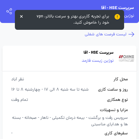
سرپرست HSE - آقا
نوژین زیست فارمد
برای تجربه کاربری بهتر و سرعت بالاتر، vpn
خود را خاموش کنید.
لیست فرصت های شغلی
سرپرست HSE - آقا
نوژین زیست فارمد
محل کار
نظر آباد
روز و ساعت کاری
شنبه تا سه شنبه 8 الی 17 - چهارشنبه 8 تا 16
نوع همکاری
تمام وقت
مزایا و تسهیلات
سرویس رفت و برگشت -
بیمه درمان تکمیلی -
ناهار -
صبحانه -
بسته
ها و هدایای مناسبتی
سفرهای کاری
-