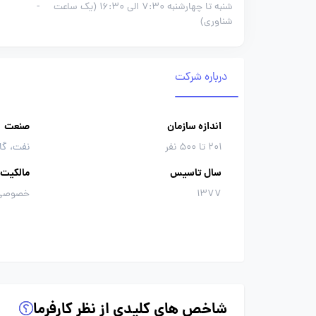
شنبه تا چهارشنبه 7:30 الی 16:30 (یک ساعت
-
شناوری)
درباره شرکت
اندازه سازمان
صنعت
201 تا 500 نفر
نفت، گا
سال تاسیس
مالکیت
1377
خصوصی
شاخص های کلیدی از نظر کارفرما