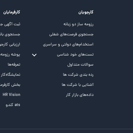
کارجویان
کارفرمایان
رزومه ساز دو زبانه
ثبت آگهی جد
جستجوی فرصت‌های شغلی
جستجوی بانک
استخدام‌های دولتی و سراسری
ارزیابی کارجو
تست‌های خود شناسی
پوشه‌‌ رزومه‌
تست MBTI
سوالات متداول
تعرفه‌ها
تست تیپ سنجی شغلی Holland
رده بندی شرکت ها
نمایشگاه‌کار
تست NEO
آشنایی با شرکت ها
بخش کارفرما
تست هوش های چندگانه
داده‌های بازار کار
HR Vision
تست هوش هیجانی Bar-On
ats کندو