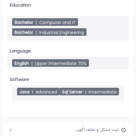
Education
Bachelor
|
Computer and IT
Bachelor
|
Industrial Engineering
Language
English
|
Upper Intermediate 70%
Software
Java
|
Advanced
Sql Server
|
Intermediate
ثبت مشکل و تخلف آگهی