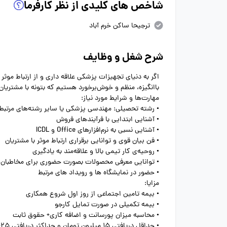
شاخص های کلیدی از نظر کارفرما
ترجیحا ساکن خرم آباد
شرح شغل و وظایف
اگر به دنیای تجهیزات پزشکی علاقه داری و از ارتباط موثر با
باانگیزه، منظم و خوش‌برخورد هستیم که بتونه با مشتریان
مهارت‌ها و شرایط مورد نیاز:
• رشته تحصیلی: مهندسی پزشکی یا سایر رشته‌های مرتبط
• آشنایی ابتدایی با فرآیندهای فروش
• آشنایی نسبی به نرم‌افزارهای Office و ICDL
• فن بیان قوی و توانایی برقراری ارتباط موثر با مشتریان
• روحیه‌ی کار تیمی بالا و علاقه‌مند به یادگیری
• توانایی معرفی محصولات بصورت حضوری برای مخاطبان
• حضور در نمایشگاه ها و رویداد های مرتبط
مزایا:
• بیمه تامین اجتماعی از روز اول شروع همکاری
• بیمه تکمیلی در صورت تمایل کارجو
• محاسبه میزان پورسانت و اضافه کاری+ حقوق ثابت
• حداقل دریافتی 15 میلیون تومان و حداکثر دریافتی 25+ میلیون تومان