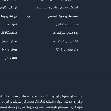
استخدام‌های دولتی و سراسری
ارزیابی کارجو
تست‌های خود شناسی
پوشه‌‌ رزومه‌
تست MBTI
سوالات متداول
تعرفه‌ها
تست تیپ سنجی شغلی Holland
رده بندی شرکت ها
نمایشگاه‌کار
تست NEO
آشنایی با شرکت ها
بخش کارفرما
تست هوش های چندگانه
داده‌های بازار کار
HR Vision
تست هوش هیجانی Bar-On
ats کندو
جاب‌ویژن بعنوان اولین ارائه دهنده بسته جامع خدمات کاریاب
برگزاری موفق ادوار مختلف نمایشگاه‌های کار شریف و ایران را 
خود دارد. سیستم هوشمند انطباق، رزومه ساز دو زبانه، تس