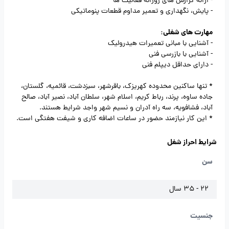
- ارائه گزارش های روزانه فعالیت ها
- پایش، نگهداری و تعمیر مداوم قطعات پنوماتیکی
مهارت های شغلی:
- آشنایی با مبانی تعمیرات هیدرولیک
- آشنایی با بازرسی فنی
- دارای حداقل دیپلم فنی
* تنها ساکنین محدوده کهریزک، باقرشهر، سبزدشت، قائمیه، گلستان،
جاده ساوه، پرند، رباط کریم، اسلام شهر، سلطان آباد، نصیر آباد، صالح
آباد، فشافویه، سه راه آدران و نسیم شهر واجد شرایط هستند.
* این کار نیازمند حضور در ساعات اضافه کاری و شیفت هفتگی است.
شرایط احراز شغل
سن
22 - 35 سال
جنسیت