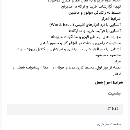
انجام امور مربوط به انبارداری و کنترل موجودی
تهیه گزارشات خرید و ارائه به مدیران
مسلط به رانندگی موتور و ماشین
شرایط احراز:
آشنایی با نرم افزارهای آفیس (Word، Excel)
آشنایی با فرآیند خرید و تدارکات
مهارت های ارتباطی قوی و مذاکرات مربوطه
مسئولیت پذیری و دقت در انجام کار و حضور ذهنی
آشنایی با نرم افزار های حسابداری و انبارداری و کنترل پروژه مزیت
محسوب میشود
مزایا:
بیمه از روز اول, محیط کاری پویا و حرفه ای, امکان پیشرفت شغلی و
ناهار
شرایط احراز شغل
جنسیت
فقط آقا
خدمت سربازی