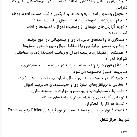
• ثبت، به‌روزرسانی و نگهداری اطلاعات اموال در سیستم‌های مدیریت
دارایی
• تحویل و تحول اموال به واحدها و کارکنان و ثبت مستندات مربوطه
• انجام انبارگردانی دوره‌ای و تطبیق اموال واقعی با اسناد
• تهیه گزارش‌های دوره‌ای از وضعیت اموال، کمبودها و اقلام
آسیب‌دیده
• همکاری با واحدهای مالی، اداری و پشتیبانی در امور مرتبط
• پیگیری تعمیر، جایگزینی یا اسقاط اموال طبق دستورالعمل‌ها
• اطمینان از نگهداری درست اموال و رعایت استانداردهای حفاظتی
شرایط احراز:
• حداقل فوق دیپلم؛ تحصیلات مرتبط در حوزه مالی، حسابداری یا
مدیریت امتیاز محسوب می‌شود
• تجربه کار در حوزه جمعداری اموال، انبارداری یا دارایی‌های ثابت
• آشنایی با نرم‌افزارهای انبارداری و سیستم‌های مدیریت اموال
• دقت بالا، مسئولیت‌پذیری، نظم و مهارت در مستندسازی
• توانایی کار تیمی و ارتباط موثر با واحدهای مختلف
• تسلط به کار با راهکاران
• قدرت گزارش‌نویسی و تسلط نسبی بر نرم‌افزارهای Office به‌ویژه Excel
شرایط احراز شغل
سن