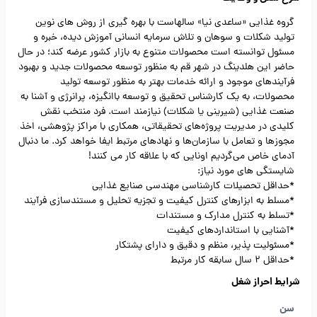
گروه غذایی «ساعدی نیا» سالهاست با بهره گیری از روش های نوین
تولید شکلات و سوهان و تلاش سرمایه انسانی آموزش دیده، خبره و
مسئول توانسته است محصولات متنوع به بازار کشور عرضه کند؛ در حال
حاضر این هلدینگ در شهر قم به منظور توسعه محصولات جدید و بهبود
فرآیندهای موجود و ارائه خدمات بهتر به منظور توسعه تولید
محصولات، به یک کارشناس تحقیق و توسعه باانگیزه، پرانرژی و آشنا به
صنعت غذایی (شیرینی یا شکلات) نیازمند است. فرد منتخب نقش
کلیدی در مدیریت پروژه‌های تحقیقاتی، همکاری با مراکز پژوهشی، اخذ
مجوزها و تعامل با سازمان‌ها و نهادهای مرتبط ایفا خواهد کرد. ما دنبال
آدمای خاص می‌گردیم اونایی که با علاقه کار می کنند!
شایستگی های مورد نیاز:
*حداقل تحصیلات کارشناسی مهندسی صنایع غذایی
*مسلط به ابزارهای کنترل کیفیت و تجزیه تحلیل و مستندسازی فرآیند
*تسلط به کنترل مدارک و مستندات
*آشنایی با استانداردهای کیفیت
*مسئولیت پذیر، منظم و دقیق و دارای پشتکار
*حداقل 2 سال سابقه کار مرتبط
شرایط احراز شغل
سن