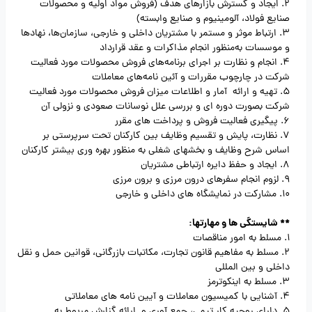
2. ایجاد و گسترش بازارهای هدف (فروش مواد اولیه و محصولات
صنایع فولاد، آلومینیوم و صنایع وابسته)
3. ارتباط موثر و مستمر با مشتریان داخلی و خارجی، سازمان‌ها، نهادها
و موسسات به‌منظور انجام مذاکرات و عقد قرارداد
4. انجام و نظارت بر اجرای برنامه‌های فروش محصولات مورد فعالیت
شرکت در چارچوب مقررات و آئین نامه‌های معاملات
5. تهیه و ارائه آمار و اطلاعات میزان فروش محصولات مورد فعالیت
شرکت بصورت دوره ای و بررسی علل نوسانات صعودی و نزولی آن
6. پیگیری فعالیت فروش و پرداخت های مقرر
7. نظارت، پایش و تقسیم وظایف بین کارکنان تحت سرپرستی بر
اساس شرح وظایف و بخشهای شغلی به منظور بهره­ وری بیشتر کارکنان
8. ایجاد و حفظ دایره ارتباطی مشتریان
9. لزوم انجام سفرهای درون مرزی و برون مرزی
10. مشارکت در نمایشگاه های داخلی و خارجی
** شایستگی ها و مهارتها:
1. مسلط به امور مناقصات
2. مسلط به مفاهیم قانون تجارت، مکاتبات بازرگانی، قوانین حمل و نقل
داخلی و بین المللی
3. مسلط به اینکوترمز
4. آشنایی با کمیسیون معاملات و آیین نامه های معاملاتی
5. دارای روحیه کار تیمی، جمع آوری و ارائه گزارش مربوط به