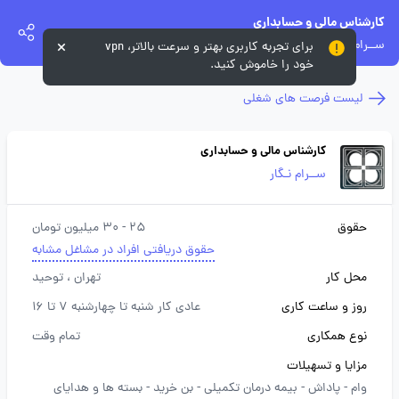
کارشناس مالی و حسابداری
ســرام نـگار
برای تجربه کاربری بهتر و سرعت بالاتر، vpn
خود را خاموش کنید.
لیست فرصت های شغلی
کارشناس مالی و حسابداری
ســرام نـگار
حقوق
25 - 30 میلیون تومان
حقوق دریافتی افراد در مشاغل مشابه
محل کار
تهران
، توحید
روز و ساعت کاری
عادی کار شنبه تا چهارشنبه 7 تا 16
نوع همکاری
تمام وقت
مزایا و تسهیلات
وام -
پاداش -
بیمه درمان تکمیلی -
بن خرید -
بسته ها و هدایای