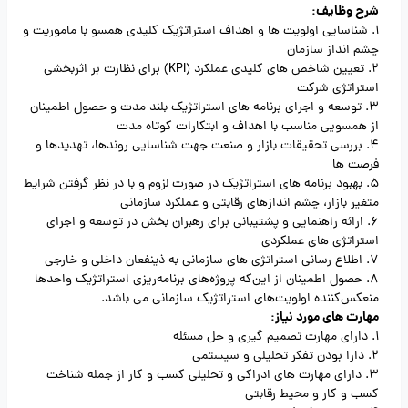
شرح وظایف:
1. شناسایی اولویت ها و اهداف استراتژیک کلیدی همسو با ماموریت و
چشم انداز سازمان
2. تعیین شاخص های کلیدی عملکرد (KPI) برای نظارت بر اثربخشی
استراتژی شرکت
3. توسعه و اجرای برنامه های استراتژیک بلند مدت و حصول اطمینان
از همسویی مناسب با اهداف و ابتکارات کوتاه مدت
4. بررسی تحقیقات بازار و صنعت جهت شناسایی روندها، تهدیدها و
فرصت ها
5. بهبود برنامه های استراتژیک در صورت لزوم و با در نظر گرفتن شرایط
متغیر بازار، چشم اندازهای رقابتی و عملکرد سازمانی
6. ارائه راهنمایی و پشتیبانی برای رهبران بخش در توسعه و اجرای
استراتژی های عملکردی
7. اطلاع رسانی استراتژی های سازمانی به ذینفعان داخلی و خارجی
8. حصول اطمینان از این‌که پروژه‌های برنامه‌ریزی استراتژیک واحدها
منعکس‌کننده اولویت‌های استراتژیک سازمانی می باشد.
مهارت های مورد نیاز:
1. دارای مهارت تصمیم گیری و حل مسئله
2. دارا بودن تفکر تحلیلی و سیستمی
3. دارای مهارت های ادراکی و تحلیلی کسب و کار از جمله شناخت
کسب و کار و محیط رقابتی