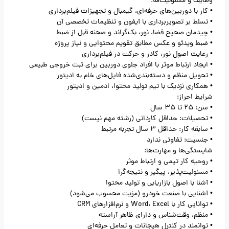
وظایف و مسئولیت‌ها:
• کار با دوربین‌های حرفه‌ای، گیمبال و تجهیزات فیلم‌برداری
• تسلط بر تصویربرداری با آیفون و تنظیمات تخصصی آن
• چیدمان صحیح فضا، نور، بک‌گراند و صحنه قبل از ضبط
• ضبط ویدئو و عکس مطابق تقویم محتوایی و نیاز پروژه
• رعایت اصول نور، کادر و حرکت در فیلم‌برداری
• ایجاد ارتباط موثر با افراد جلوی دوربین برای ثبت خروجی طبیعی
• تحویل منظم و دسته‌بندی‌شده فایل‌های خام به ادیتور
• همکاری نزدیک با تیم تولید محتوا، ادمین و ادیتور
شرایط احراز:
• سن: 25 تا 35 سال
• تحصیلات: حداقل کاردانی (رشته مهم نیست)
• سابقه کار: حداقل 3 سال تجربه مرتبط
• جنسیت: تفاوتی ندارد
شایستگی‌ها و مهارت‌ها:
• روحیه کار تیمی و ارتباط موثر
• مسئولیت‌پذیر، پیگیر و نتیجه‌گرا
• آشنا با اصول بازاریابی و تولید محتوا
• آشنایی با صنعت خودرو (مزیت محسوب می‌شود)
• توانایی کار با Word، Excel و نرم‌افزارهای CRM
• منظم، وقت‌شناس و دارای ظاهر آراسته
• توانمند در کنترل هیجانات و تعامل حرفه‌ای