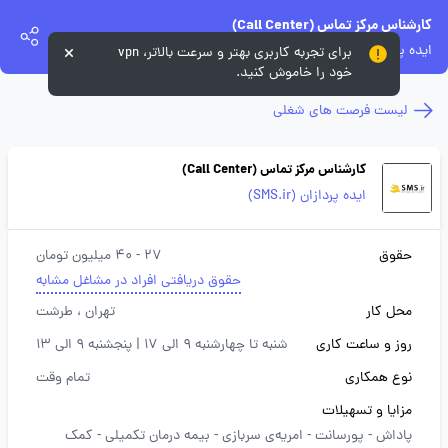
کارشناس مرکز تماس (Call Center)
ایده پردازان (SMS.ir)
برای تجربه کاربری بهتر و سرعت بالاتر، vpn
خود را خاموش کنید.
لیست فرصت های شغلی
کارشناس مرکز تماس (Call Center)
ایده پردازان (SMS.ir)
حقوق
27 - 40 میلیون تومان
حقوق دریافتی افراد در مشاغل مشابه
محل کار
تهران
، طرشت
روز و ساعت کاری
شنبه تا چهارشنبه 9 الی 17 | پنجشنبه 9 الی 13
نوع همکاری
تمام وقت
مزایا و تسهیلات
پاداش -
پورسانت -
امریه‌ی سربازی -
بیمه درمان تکمیلی -
کمک