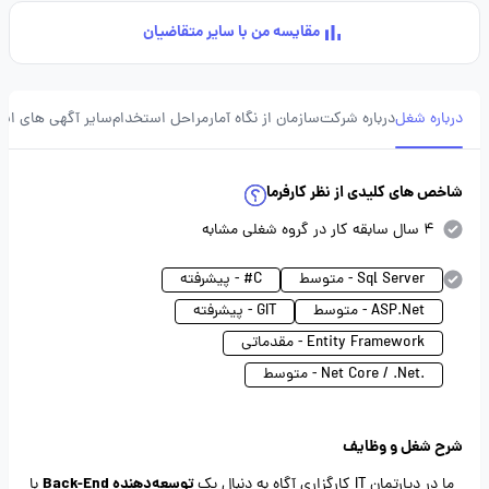
مقایسه من با سایر متقاضیان
درباره شغل
درباره شرکت
سازمان از نگاه آمار
مراحل استخدام
سایر آگهی های ای
شاخص های کلیدی از نظر کارفرما
4 سال سابقه کار در گروه شغلی مشابه
Sql Server - متوسط
C# - پیشرفته
ASP.Net - متوسط
GIT - پیشرفته
Entity Framework - مقدماتی
.Net Core / .Net - متوسط
شرح شغل و وظایف
توسعه‌دهنده Back-End
ما در دپارتمان IT کارگزاری آگاه به دنبال یک
با