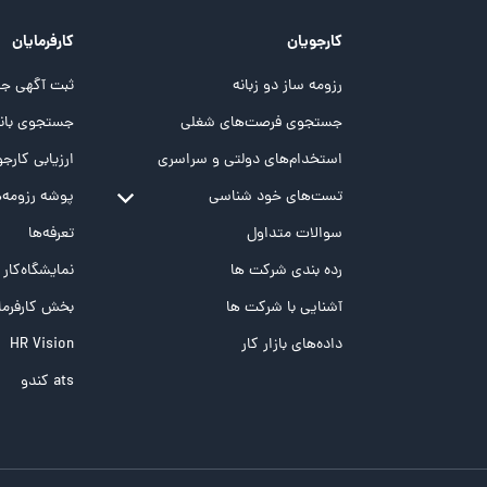
کارجویان
کارفرمایان
رزومه ساز دو زبانه
ثبت آگهی جد
جستجوی فرصت‌های شغلی
جستجوی بانک
استخدام‌های دولتی و سراسری
ارزیابی کارجو
تست‌های خود شناسی
پوشه‌‌ رزومه‌
تست MBTI
سوالات متداول
تعرفه‌ها
تست تیپ سنجی شغلی Holland
رده بندی شرکت ها
نمایشگاه‌کار
تست NEO
آشنایی با شرکت ها
بخش کارفرما
تست هوش های چندگانه
داده‌های بازار کار
HR Vision
تست هوش هیجانی Bar-On
ats کندو