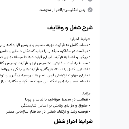
زبان انگلیسی-بالاتر از متوسط
شرح شغل و وظایف
شرایط احراز:
• تسلط کامل به فرآیند تهیه، تنظیم و بررسی قراردادهای ب
• توانمند در مذاکره حرفه‌ای با تولیدکنندگان داخلی و تامی
• پیگیر و آشنا به فرآیند اجرای قراردادها تا مرحله نهایی ت
• مسلط به ثبت سفارش، تخصیص ارز و فرآیند ترخیص کالا
• آشنایی کامل با اسناد بازرگانی، فرآیندهای بانکی بین‌الم
• دارای مهارت ارتباطی قوی، نظم بالا، روحیه پیگیری و تو
• تسلط نسبی به زبان انگلیسی جهت مذاکره و مکاتبات باز
مزایا:
• فعالیت در محیط حرفه‌ای، با ثبات و پویا
• حقوق و مزایای رقابتی بر اساس شایستگی
• فرصت رشد و ارتقاء شغلی در ساختار سازمانی معتبر
شرایط احراز شغل