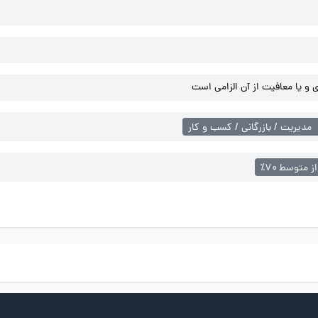
و یا معافیت از آن الزامی است
مدیریت / بازرگانی / کسب و کار
از متوسط ۷۰٪