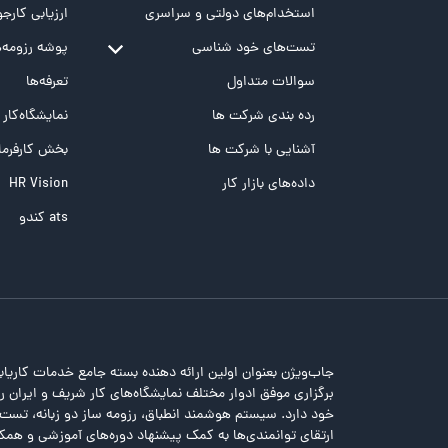
استخدام‌های دولتی و سراسری
ارزیابی کارجو
تست‌های خود شناسی
پوشه‌‌ رزومه‌
تست MBTI
سوالات متداول
تعرفه‌ها
تست تیپ سنجی شغلی Holland
رده بندی شرکت ها
نمایشگاه‌کار
تست NEO
آشنایی با شرکت ها
بخش کارفرما
تست هوش های چندگانه
داده‌های بازار کار
HR Vision
تست هوش هیجانی Bar-On
ats کندو
جاب‌ویژن بعنوان اولین ارائه دهنده بسته جامع خدمات کاریاب
برگزاری موفق ادوار مختلف نمایشگاه‌های کار شریف و ایران را 
خود دارد. سیستم هوشمند انطباق، رزومه ساز دو زبانه، تس
ارتقای توانمندی‌ها به کمک پیشنهاد دوره‌های آموزشی و همکا