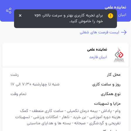
نماینده علمی
ابیان فارمد
برای تجربه کاربری بهتر و سرعت بالاتر، vpn
خود را خاموش کنید.
لیست فرصت های شغلی
نماینده علمی
ابیان فارمد
محل کار
رشت
روز و ساعت کاری
شنبه تا چهارشنبه 7:30 الی 17
نوع همکاری
تمام وقت
مزایا و تسهیلات
وام -
پاداش -
بیمه درمان تکمیلی -
ساعت کاری منعطف -
کمک
هزینه دوره آموزشی -
بن خرید -
ناهار -
امکانات ورزشی -
تسهیلات
تفریحی و گردشگری -
صبحانه -
بسته ها و هدایای مناسبتی