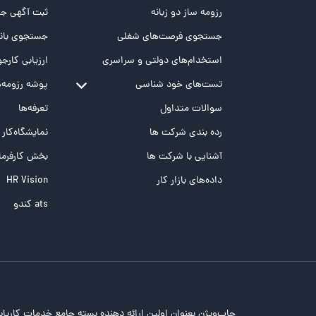
رزومه ساز دو زبانه
ثبت آگهی جد
جستجوی فرصت‌های شغلی
جستجوی بانک
استخدام‌های دولتی و سراسری
ارزیابی کارجو
تست‌های خود شناسی
پوشه‌‌ رزومه‌
تست MBTI
سوالات متداول
تعرفه‌ها
تست تیپ سنجی شغلی Holland
رده بندی شرکت ها
نمایشگاه‌کار
تست NEO
آشنایی با شرکت ها
بخش کارفرما
تست هوش های چندگانه
داده‌های بازار کار
HR Vision
تست هوش هیجانی Bar-On
ats کندو
جاب‌ویژن بعنوان اولین ارائه دهنده بسته جامع خدمات کاریاب