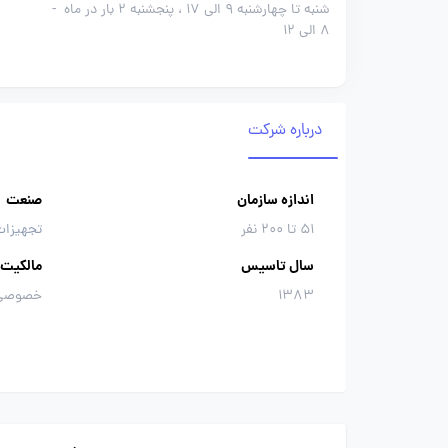
شنبه تا چهارشنبه 9 الی 17 ، پنجشنبه 2 بار در ماه
-
8 الی 12
درباره شرکت
اندازه سازمان
صنعت
51 تا 200 نفر
تجهیزا
سال تاسیس
مالکیت
1383
خصوصی