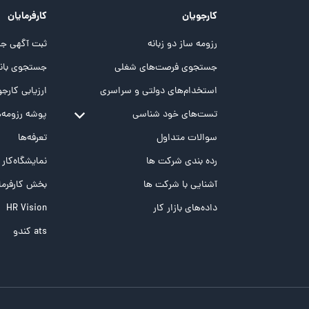
کارجویان
کارفرمایان
رزومه ساز دو زبانه
ثبت آگهی جد
جستجوی فرصت‌های شغلی
جستجوی بانک
استخدام‌های دولتی و سراسری
ارزیابی کارجو
تست‌های خود شناسی
پوشه‌‌ رزومه‌
تست MBTI
سوالات متداول
تعرفه‌ها
تست تیپ سنجی شغلی Holland
رده بندی شرکت ها
نمایشگاه‌کار
تست NEO
آشنایی با شرکت ها
بخش کارفرما
تست هوش های چندگانه
داده‌های بازار کار
HR Vision
تست هوش هیجانی Bar-On
ats کندو