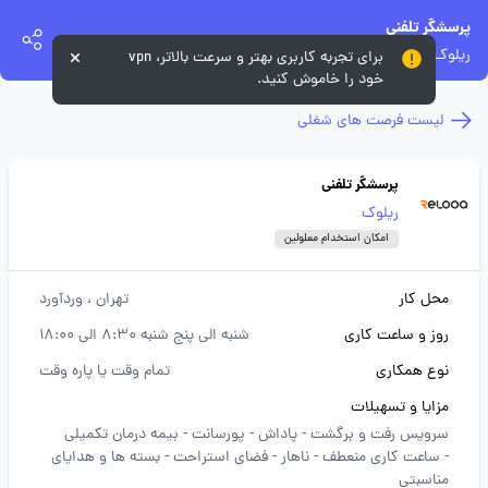
پرسشگر تلفنی
ریلوک
برای تجربه کاربری بهتر و سرعت بالاتر، vpn
خود را خاموش کنید.
لیست فرصت های شغلی
پرسشگر تلفنی
ریلوک
امکان استخدام معلولین
محل کار
تهران
، وردآورد
روز و ساعت کاری
شنبه الی پنج شنبه 8:30 الی 18:00
نوع همکاری
تمام وقت یا پاره وقت
مزایا و تسهیلات
سرویس رفت و برگشت -
پاداش -
پورسانت -
بیمه درمان تکمیلی
-
ساعت کاری منعطف -
ناهار -
فضای استراحت -
بسته ها و هدایای
مناسبتی