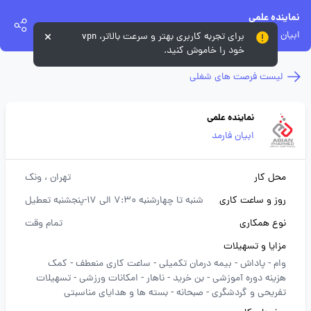
نماینده علمی
ابیان فارمد
برای تجربه کاربری بهتر و سرعت بالاتر، vpn
خود را خاموش کنید.
لیست فرصت های شغلی
نماینده علمی
ابیان فارمد
محل کار
تهران
، ونک
روز و ساعت کاری
شنبه تا چهارشنبه 7:30 الی 17-پنجشنبه تعطیل
نوع همکاری
تمام وقت
مزایا و تسهیلات
وام -
پاداش -
بیمه درمان تکمیلی -
ساعت کاری منعطف -
کمک
هزینه دوره آموزشی -
بن خرید -
ناهار -
امکانات ورزشی -
تسهیلات
تفریحی و گردشگری -
صبحانه -
بسته ها و هدایای مناسبتی