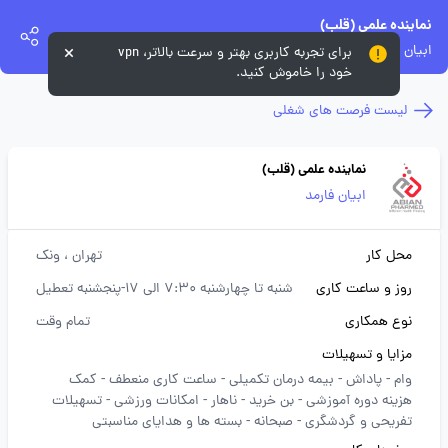
نماینده علمی (قلب)
ابیان فارمد
برای تجربه کاربری بهتر و سرعت بالاتر، vpn
خود را خاموش کنید.
لیست فرصت های شغلی
نماینده علمی (قلب)
ابیان فارمد
محل کار
تهران
، ونک
روز و ساعت کاری
شنبه تا چهارشنبه 7:30 الی 17-پنجشنبه تعطیل
نوع همکاری
تمام وقت
مزایا و تسهیلات
وام -
پاداش -
بیمه درمان تکمیلی -
ساعت کاری منعطف -
کمک
هزینه دوره آموزشی -
بن خرید -
ناهار -
امکانات ورزشی -
تسهیلات
تفریحی و گردشگری -
صبحانه -
بسته ها و هدایای مناسبتی