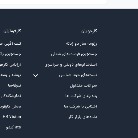
کارجویان
کارفرمایان
رزومه ساز دو زبانه
ثبت آگهی جد
جستجوی فرصت‌های شغلی
جستجوی بانک
استخدام‌های دولتی و سراسری
ارزیابی کارجو
تست‌های خود شناسی
پوشه‌‌ رزومه‌
تست MBTI
سوالات متداول
تعرفه‌ها
تست تیپ سنجی شغلی Holland
رده بندی شرکت ها
نمایشگاه‌کار
تست NEO
آشنایی با شرکت ها
بخش کارفرما
تست هوش های چندگانه
داده‌های بازار کار
HR Vision
تست هوش هیجانی Bar-On
ats کندو