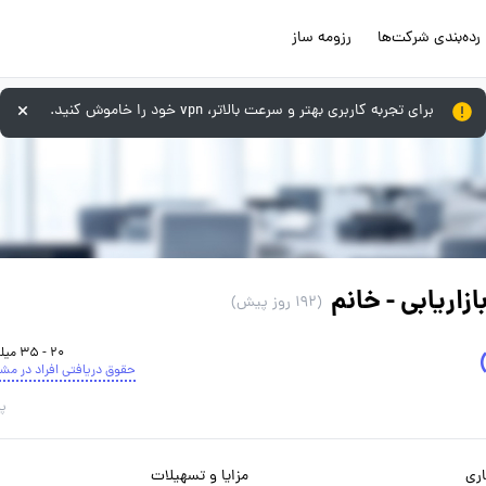
رده‌بندی شرکت‌ها
رزومه ساز
برای تجربه کاربری بهتر و سرعت بالاتر، vpn خود را خاموش کنید.
اریابی - خانم
(192 روز پیش)
20 - 35 میلیون تومان
حقوق دریافتی افراد در مش
پا
ری
مزایا و تسهیلات