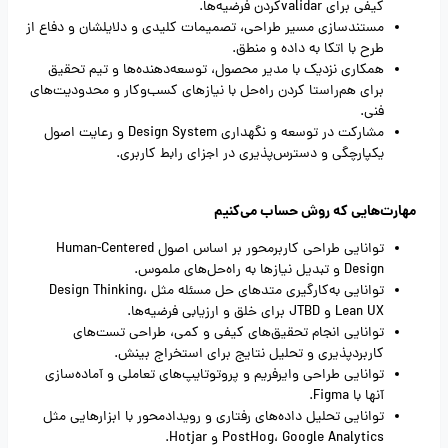
کیفی برای validar‌کردن فرضیه‌ها.
مستندسازی مسیر طراحی، تصمیمات کلیدی و دلایلشان و دفاع از
طرح با اتکا به داده و منطق.
همکاری نزدیک با مدیر محصول، توسعه‌دهنده‌ها و تیم تحقیق
برای هم‌راستا کردن راه‌حل با نیازهای کسب‌وکار و محدودیت‌های
فنی.
مشارکت در توسعه و نگهداری Design System و رعایت اصول
یکپارچگی و دسترس‌پذیری در اجزای رابط کاربری.
مهارت‌هایی که روش حساب می‌کنیم
توانایی طراحی کاربرمحور بر اساس اصول Human-Centered
Design و تبدیل نیازها به راه‌حل‌های ملموس.
توانایی به‌کارگیری متدهای حل مسئله مثل Design Thinking،
Lean UX و JTBD برای خلق و ارزیابی فرضیه‌ها.
توانایی انجام تحقیق‌های کیفی و کمی، طراحی تست‌های
کاربردپذیری و تحلیل نتایج برای استخراج بینش.
توانایی طراحی وایرفریم و پروتوتایپ‌های تعاملی و آماده‌سازی
آنها با Figma.
توانایی تحلیل داده‌های رفتاری و رویدادمحور با ابزارهایی مثل
PostHog، Google Analytics و Hotjar.