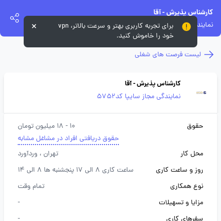
کارشناس پذیرش - آقا
نمایندگی مجاز سایپا کد5752
برای تجربه کاربری بهتر و سرعت بالاتر، vpn
خود را خاموش کنید.
لیست فرصت های شغلی
کارشناس پذیرش - آقا
نمایندگی مجاز سایپا کد5752
حقوق
10 - 18 میلیون تومان
حقوق دریافتی افراد در مشاغل مشابه
محل کار
تهران
، وردآورد
روز و ساعت کاری
ساعت کاری 8 الی 17 پنجشنبه ها 8 الی 14
نوع همکاری
تمام وقت
مزایا و تسهیلات
-
سفرهای کاری
-