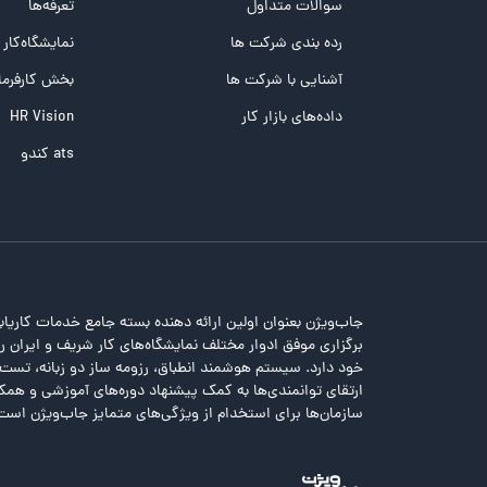
تست MBTI
سوالات متداول
تعرفه‌ها
تست تیپ سنجی شغلی Holland
رده بندی شرکت ها
نمایشگاه‌کار
تست NEO
آشنایی با شرکت ها
بخش کارفرما
تست هوش های چندگانه
داده‌های بازار کار
HR Vision
تست هوش هیجانی Bar-On
ats کندو
جاب‌ویژن بعنوان اولین ارائه دهنده بسته جامع خدمات کاریاب
برگزاری موفق ادوار مختلف نمایشگاه‌های کار شریف و ایران را 
خود دارد. سیستم هوشمند انطباق، رزومه ساز دو زبانه، تس
ارتقای توانمندی‌ها به کمک پیشنهاد دوره‌های آموزشی و همکا
سازمان‌ها برای استخدام از ویژگی‌های متمایز جاب‌ویژن است