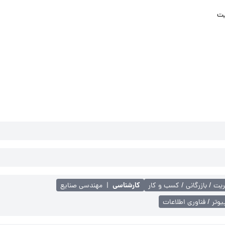
یت
کارشناسی
یت / بازرگانی / کسب و کار
|
مهندسی صنایع
یوتر / فناوری اطلاعات