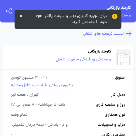
کارمند بازرگانی
ریسندگی وبافندگی ماهوت شمال
برای تجربه کاربری بهتر و سرعت بالاتر، vpn
خود را خاموش کنید.
لیست فرصت های شغلی
کارمند بازرگانی
ریسندگی وبافندگی ماهوت شمال
حقوق
21 - 31 میلیون تومان
حقوق دریافتی افراد در مشاغل مشابه
محل کار
تهران
، هفت تیر
روز و ساعت کاری
شنبه تا چهاشنبه - 8 صبح الی 17
نوع همکاری
تمام وقت
مزایا و تسهیلات
وام -
پاداش -
بیمه درمان تکمیلی
سفرهای کاری
-