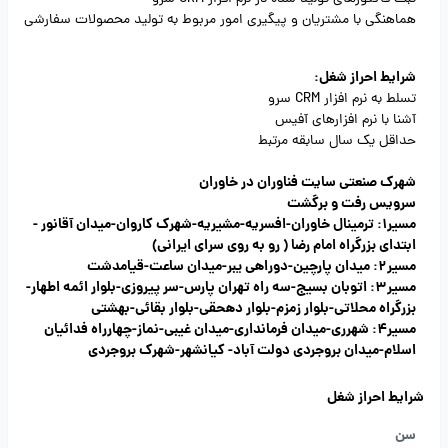
هماهنگی با مشتریان و پیگیری امور مربوط به تولید محصولات سفارشی
شرایط احراز شغل:
تسلط به نرم افزار CRM سرو
آشنا با نرم افزارهای آفیس
حداقل یک سال سابقه مرتبط
شهرک صنعتی سایت فناوران در خاوران
سرویس رفت و برگشت
مسیر1: ترمینال خاوران-افسریه-مشیریه-شهرک کاروان-میدان آقانور -
ابتدای بزرگراه امام رضا ( رو به روی سرای ایرانی)
مسیر2: میدان پارچین-دوراهی یبر-میدان ساعت-قیامدشت
مسیر3: اتوبان بسیج-سه راه تهران پارس-سر پیروزی-بلوار ائمه اطهار-
بزرگراه محلاتی-بلوار زمزم-بلوار دهحقی-بلوار بقائی-بهشتی
مسیر4: شهرری-میدان فرمانداری-میدان غیبی-نماز-چهارراه فدائیان
اسلام-میدان بروجردی دولت آباد- کیانشهر-شهرک بروجردی
شرایط احراز شغل
سن