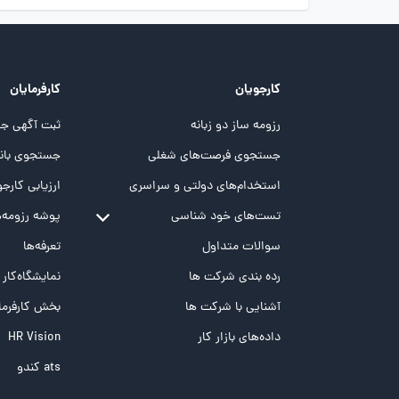
کارجویان
کارفرمایان
رزومه ساز دو زبانه
ثبت آگهی جد
جستجوی فرصت‌های شغلی
جستجوی بانک
استخدام‌های دولتی و سراسری
ارزیابی کارجو
تست‌های خود شناسی
پوشه‌‌ رزومه‌
تست MBTI
سوالات متداول
تعرفه‌ها
تست تیپ سنجی شغلی Holland
رده بندی شرکت ها
نمایشگاه‌کار
تست NEO
آشنایی با شرکت ها
بخش کارفرما
تست هوش های چندگانه
داده‌های بازار کار
HR Vision
تست هوش هیجانی Bar-On
ats کندو