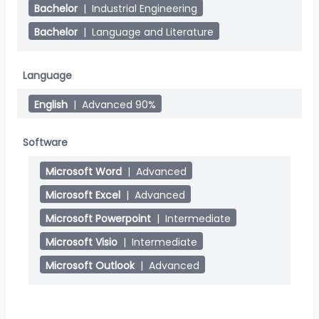
Bachelor
|
Industrial Engineering
Bachelor
|
Language and Literature
Language
English
|
Advanced 90%
Software
Microsoft Word
|
Advanced
Microsoft Excel
|
Advanced
Microsoft Powerpoint
|
Intermediate
Microsoft Visio
|
Intermediate
Microsoft Outlook
|
Advanced