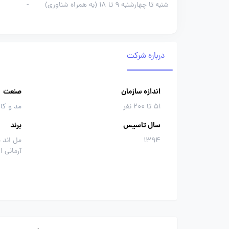
شنبه تا چهارشنبه 9 تا 18 (به همراه شناوری)
-
درباره شرکت
اندازه سازمان
صنعت
51 تا 200 نفر
مد و کا
سال تاسیس
برند
1394
مل اند م
آرمانی 