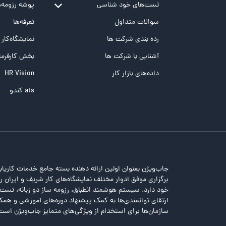
تست‌های خود شناسی
پوشه‌‌ رزومه‌
تست MBTI
سوالات متداول
تعرفه‌ها
تست تیپ سنجی شغلی Holland
رده بندی شرکت ها
نمایشگاه‌کار
تست NEO
آشنایی با شرکت ها
بخش کارفرما
تست هوش های چندگانه
داده‌های بازار کار
HR Vision
تست هوش هیجانی Bar-On
ats کندو
جاب‌ویژن بعنوان اولین ارائه دهنده بسته جامع خدمات کاریاب
برگزاری موفق ادوار مختلف نمایشگاه‌های کار شریف و ایران را 
خود دارد. سیستم هوشمند انطباق، رزومه ساز دو زبانه، تس
ارتقای توانمندی‌ها به کمک پیشنهاد دوره‌های آموزشی و همکا
سازمان‌ها برای استخدام از ویژگی‌های متمایز جاب‌ویژن است