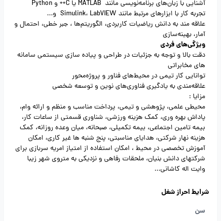
آشنایی با زبان‌های برنامه‌نویسی مانند MATLAB یا C++ و Python
تجربه کار با ابزارهای مرتبط مانند Simulink، LabVIEW و...
علاقه مند به دانش ریاضیات کاربردی، الگوریتم‌ها ، جبر خطی، احتمال و
آمار، بهینه‌سازی
ویژگی‌های فردی
دقت بالا و توجه به جزئیات در طراحی و پیاده سازی سیستمی سامانه
های مخابراتی
توانایی کار تیمی در محیط‌های فناور و پروژه‌محور
علاقه‌مندی به یادگیری فناوری‌های نوین و توسعه شخصی
مزایا :
محیطی علمی، پژوهشی و تیمی، پرداخت مناسب و منظم و ارائه وام،
پاداش بهره وری، کمک هزینه ورزشی، شناوری قسمتی از ساعات کار،
بیمه تامین اجتماعی، بیمه تکمیلی، صبحانه، میان وعده روزانه، کمک
هزینه نهار شرکتی، هدایای مناسبتی، پنج شنبه ها غیر کاری، امکان
آموزش تخصصی در محیط ، امکان استفاده از امتیاز امریه سربازی برای
شرکتهای دانش بنیان، ملحقات رفاهی و نزدیکی به متروی شهر زیبا
وایت اله کاشانی...
شرایط احراز شغل
سن