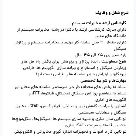
شرح شغل و وظایف
کارشناس ارشد مخابرات سیستم
دارای مدرک کارشناسی ارشد یا دکترا در رشته مخابرات سیستم از
دانشگاه های معتبر
دارای حداقل 3 سال سابقه کار مرتبط با مخابرات سیستم و پردازش
سیگنال
بازه سنی بین 25 الی 45 سال
شرح مسئولیت :
ایده پردازی و پژوهش برای یافتن راه حل های
پردازش سیگنال و استخراج و پیاده سازی الگوریتم ها، طراحی
پروتکلهای ارتباطی با زیر سامانه ها و طراحی تست آنها
مهارت‌ها و شرایط تخصصی
تسلط به بخش های مختلف طراحی سیستمی سامانه های مخابراتی
تسلط به مفاهیم پردازش سیگنال دیجیتال، فیلترها، FFT، و
الگوریتم‌های آماری
آشنایی با مباحث کاهش نویز و تداخل، فیلتر کالمن، CFAR، تحلیل
سیگنال و معادلات سیستمی
توانایی مدل سازی و شبیه سازی سیستم ها ،سیگنال‌ها ،شکل‌موج‌ها
،تخمین فاصله و سرعت ، آشکارسازی
توانایی کار با ادوات و تجهیزات اندازه گیری مخابراتی و الکترونیکی