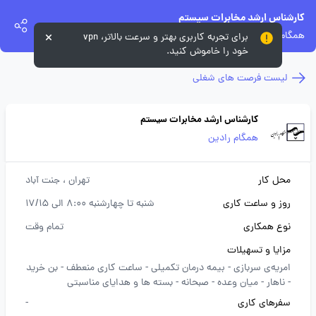
کارشناس ارشد مخابرات سیستم
همگام رادین
برای تجربه کاربری بهتر و سرعت بالاتر، vpn
خود را خاموش کنید.
لیست فرصت های شغلی
کارشناس ارشد مخابرات سیستم
همگام رادین
محل کار
تهران
، جنت آباد
روز و ساعت کاری
شنبه تا چهارشنبه 8:00 الی 17/15
نوع همکاری
تمام وقت
مزایا و تسهیلات
امریه‌ی سربازی -
بیمه درمان تکمیلی -
ساعت کاری منعطف -
بن خرید
-
ناهار -
میان وعده -
صبحانه -
بسته ها و هدایای مناسبتی
سفرهای کاری
-