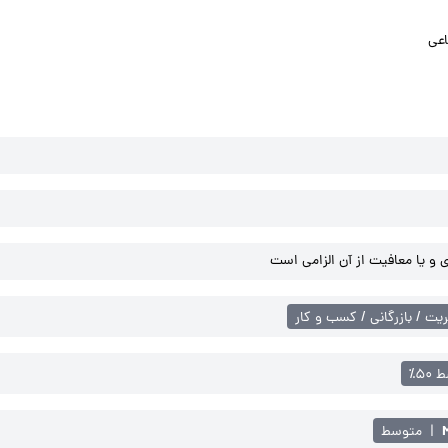
اعی
و یا معافیت از آن الزامی است
یت / بازرگانی / کسب و کار
۵۰٪
|
متوسط