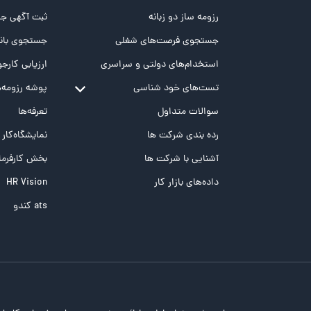
رزومه ساز دو زبانه
ثبت آگهی جد
جستجوی فرصت‌های شغلی
جستجوی بانک
استخدام‌های دولتی و سراسری
ارزیابی کارجو
تست‌های خود شناسی
پوشه‌‌ رزومه‌
تست MBTI
سوالات متداول
تعرفه‌ها
تست تیپ سنجی شغلی Holland
رده بندی شرکت ها
نمایشگاه‌کار
تست NEO
آشنایی با شرکت ها
بخش کارفرما
تست هوش های چندگانه
داده‌های بازار کار
HR Vision
تست هوش هیجانی Bar-On
ats کندو