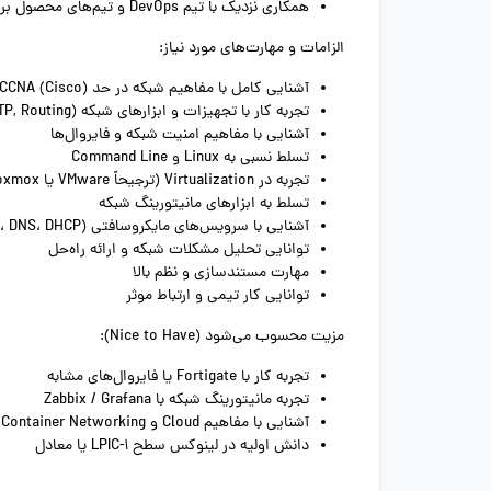
همکاری نزدیک با تیم DevOps و تیم‌های محصول برای رفع مشکلات ارتباطی و امنیتی
الزامات و مهارت‌های مورد نیاز:
آشنایی کامل با مفاهیم شبکه در حد CCNA (Cisco)
تجربه کار با تجهیزات و ابزارهای شبکه (Switch, Router, VLAN, STP, Routing)
آشنایی با مفاهیم امنیت شبکه و فایروال‌ها
تسلط نسبی به Linux و Command Line
تجربه در Virtualization (ترجیحاً VMware یا Proxmox)
تسلط به ابزارهای مانیتورینگ شبکه
آشنایی با سرویس‌های مایکروسافتی (Active Directory، DNS، DHCP)
توانایی تحلیل مشکلات شبکه و ارائه راه‌حل
مهارت مستندسازی و نظم بالا
توانایی کار تیمی و ارتباط موثر
مزیت محسوب می‌شود (Nice to Have):
تجربه کار با Fortigate یا فایروال‌های مشابه
تجربه مانیتورینگ شبکه با Zabbix / Grafana
آشنایی با مفاهیم Cloud و Container Networking
دانش اولیه در لینوکس سطح LPIC-1 یا معادل