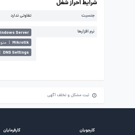
شرایط احراز شغل
جنسیت
تفاوتی ندارد
نرم افزارها
indows Server
Mikrotik
|
متو
DNS Settings
|
ثبت مشکل و تخلف آگهی
کارجویان
کارفرمایان