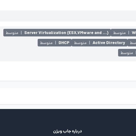
Server Virtualization (ESX,VMware and …)
W
|
متوسط
|
متوسط
DHCP
Active Directory
سط
|
متوسط
|
متوسط
متوسط
درباره جاب ویژن