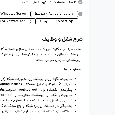
2 سال سابقه کار در گروه شغلی مشابه
Active Directory - متوسط
Windows Server - متوسط
DNS Settings - متوسط
ization (ESX,VMware and
شرح شغل و وظایف
ما به دنبال یک کارشناس شبکه و مجازی سازی هستیم که ب
زیرساخت مجازی و سرویس‌های مایکروسافتی نیز مشارکت 
زیرساختی سازمان حیاتی است.
مسئولیت‌ها:
مدیریت، نگهداری و پیاده‌سازی تجهیزات شبکه (در حد NA
مانیتورینگ شبکه و تحلیل مشکلات (Latency, Packet Loss, Routing Issues)
پیکربندی، نگهداری و Troubleshooting سرویس‌های مایکروسافتی شامل: Active Directory، DNS، DHCP، Group Policy
مدیریت و نگهداری زیرساخت مجازی‌سازی (VMware/ESXi/Proxmox)
آشنایی با اصول امنیت شبکه و پیاده‌سازی Best Practice‌ها
پشتیبانی در عملیات روزمره شبکه و رفع مشکلات کا
مستندسازی شبکه، تنظیمات و فرآیندهای عملیاتی