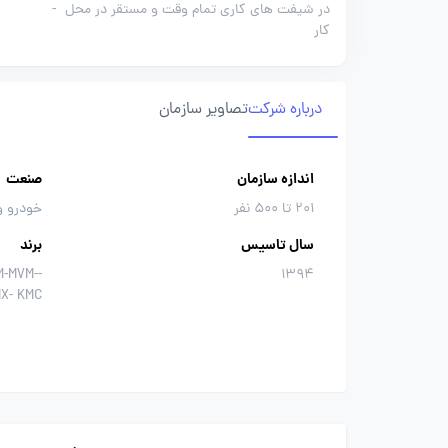
در شیفت های کاری تمام وقت و مستقر در محل
-
کار
درباره شرکت
تصاویر سازمان
اندازه سازمان
صنعت
201 تا 500 نفر
خودرو و
سال تاسیس
برند
M-MVM-
1394
IX- KMC