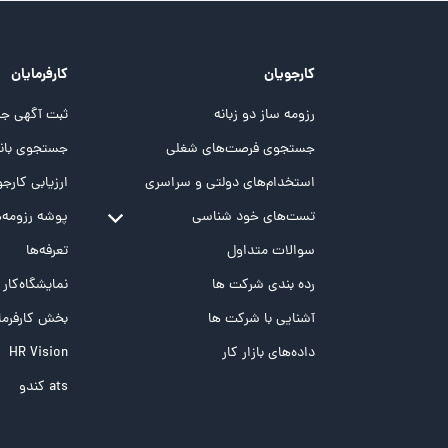
کارجویان
کارفرمایان
رزومه ساز دو زبانه
ثبت آگهی جد
جستجوی فرصت‌های شغلی
جستجوی بانک
استخدام‌های دولتی و سراسری
ارزیابی کارجو
تست‌های خود شناسی
پوشه‌‌ رزومه‌
تست MBTI
سوالات متداول
تعرفه‌ها
تست تیپ سنجی شغلی Holland
رده بندی شرکت ها
نمایشگاه‌کار
تست NEO
آشنایی با شرکت ها
بخش کارفرما
تست هوش های چندگانه
داده‌های بازار کار
HR Vision
تست هوش هیجانی Bar-On
ats کندو