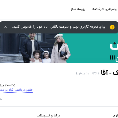
رده‌بندی شرکت‌ها
رزومه ساز
برای تجربه کاربری بهتر و سرعت بالاتر، vpn خود را خاموش کنید.
- آقا
(166 روز پیش)
25 - 30 میلیون تومان
حقوق دریافتی افراد در مش
تم
ری
مزایا و تسهیلات