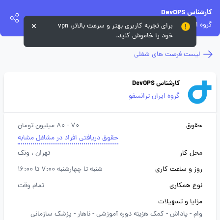
کارشناس DevOPS
گروه ایران ترانسفو
برای تجربه کاربری بهتر و سرعت بالاتر، vpn
خود را خاموش کنید.
لیست فرصت های شغلی
کارشناس DevOPS
گروه ایران ترانسفو
حقوق
70 - 80 میلیون تومان
حقوق دریافتی افراد در مشاغل مشابه
محل کار
تهران
، ونک
روز و ساعت کاری
شنبه تا چهارشنبه 7:00 تا 16:00
نوع همکاری
تمام وقت
مزایا و تسهیلات
وام -
پاداش -
کمک هزینه دوره آموزشی -
ناهار -
پزشک سازمانی